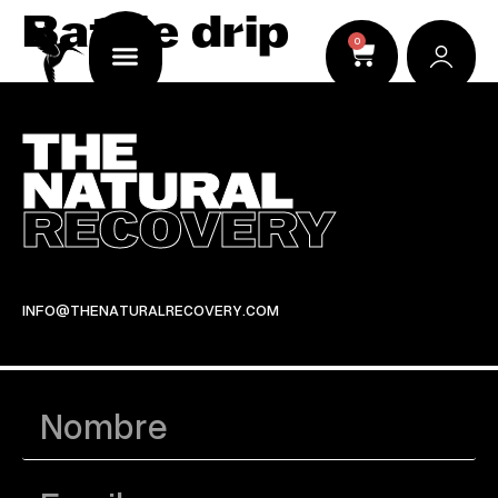
Battle drip
0
THE
NATURAL
RECOVERY
INFO@THENATURALRECOVERY.COM