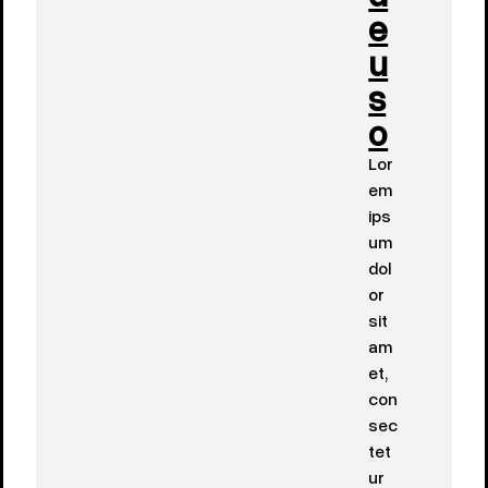
e
u
s
o
Lor
em
ips
um
dol
or
sit
am
et,
con
sec
tet
ur