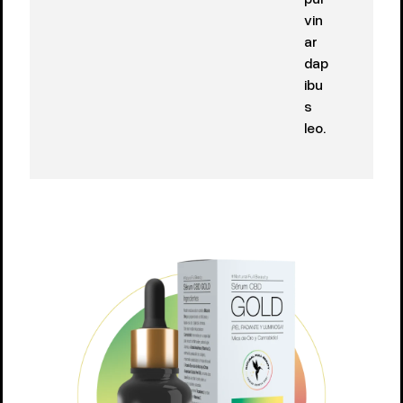
vin
ar
dap
ibu
s
leo.