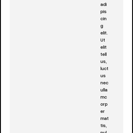
adi
pis
cin
g
elit.
Ut
elit
tell
us,
luct
us
nec
ulla
mc
orp
er
mat
tis,
pul