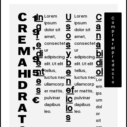
In
U
C
Lorem
Lorem
C
C
1
o
g
ipsum
s
ipsum
a
m
R
dolor sit
dolor sit
p
r
o
n
9
r
amet,
amet,
E
a
e
s
a
consectet
consectet
r
,
el
di
ur
y
ur
bi
M
p
r
adipiscing
adipiscing
e
b
di
9
o
A
elit. Ut elit
elit. Ut elit
d
nt
e
ol
u
tellus,
tellus,
HI
5
c
e
luctus nec
n
luctus nec
t
Lor
o
ullamcorp
ullamcorp
D
s
ef
em
er mattis,
er mattis,
ips
ic
R
pulvinar
pulvinar
um
€
dapibus
io
dapibus
dol
A
leo.
leo.
s
or
T
sit
am