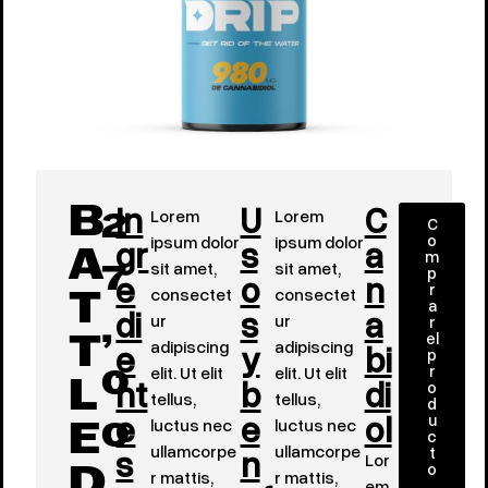
In
U
C
Lorem
Lorem
B
C
2
o
gr
ipsum dolor
s
ipsum dolor
a
m
A
sit amet,
sit amet,
p
e
o
n
7
r
consectet
consectet
T
a
di
s
a
ur
ur
r
,
el
e
adipiscing
y
adipiscing
bi
T
p
r
elit. Ut elit
elit. Ut elit
nt
b
di
0
o
L
tellus,
tellus,
d
e
e
ol
u
luctus nec
luctus nec
E
0
c
s
ullamcorpe
n
ullamcorpe
t
Lor
o
r mattis,
r mattis,
D
em