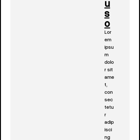
u
s
o
Lor
em
ipsu
m
dolo
r sit
ame
t,
con
sec
tetu
r
adip
isci
ng