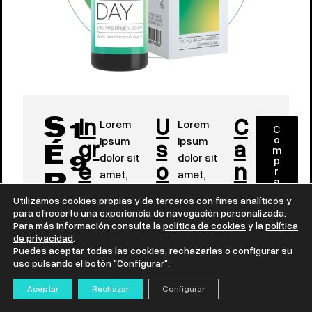
In
U
C
Lorem
Lorem
S
C
1
o
gr
ipsum
s
ipsum
a
m
É
dolor sit
dolor sit
p
e
o
n
9
r
amet,
amet,
R
a
di
s
a
consectet
consectet
r
,
Utilizamos cookies propias y de terceros con fines analíticos y
el
e
ur
y
ur
bi
U
p
para ofrecerte una experiencia de navegación personalizada.
r
adipiscing
adipiscing
Para más información consulta la
política de cookies
y la
política
nt
b
di
9
o
M
de privacidad
.
elit. Ut elit
elit. Ut elit
d
Puedes aceptar todas las cookies, rechazarlas o configurar su
e
e
ol
u
tellus,
tellus,
uso pulsando el botón "Configurar".
C
5
c
s
luctus nec
n
luctus nec
t
Lor
o
Aceptar
Rechazar
Configurar
ullamcorpe
ullamcorpe
B
ef
em
r mattis,
r mattis,