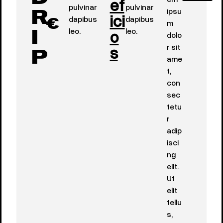
ef
pulvinar
pulvinar
ipsu
ici
R
dapibus
dapibus
m
€
leo.
o
leo.
dolo
I
s
r sit
P
ame
t,
con
sec
tetu
r
adip
isci
ng
elit.
Ut
elit
tellu
s,