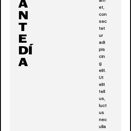
A
et,
con
N
sec
T
tet
ur
E
adi
pis
DÍ
cin
A
g
elit.
Ut
elit
tell
us,
luct
us
nec
ulla