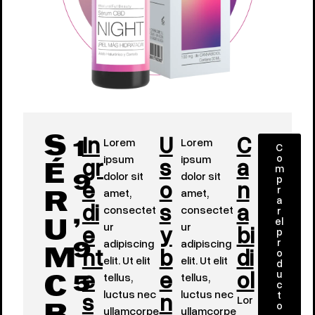
In
U
C
Lorem
Lorem
S
C
1
o
gr
ipsum
s
ipsum
a
m
É
dolor sit
dolor sit
p
e
o
n
9
r
amet,
amet,
R
a
di
s
a
consectet
consectet
r
,
el
e
ur
y
ur
bi
U
p
r
adipiscing
adipiscing
nt
b
di
9
o
M
elit. Ut elit
elit. Ut elit
d
e
e
ol
u
tellus,
tellus,
C
5
c
s
luctus nec
n
luctus nec
t
Lor
o
ullamcorpe
ullamcorpe