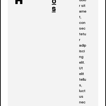
o
H
s
r sit
ame
t,
con
sec
tetu
r
adip
isci
ng
elit.
Ut
elit
tellu
s,
luct
us
nec