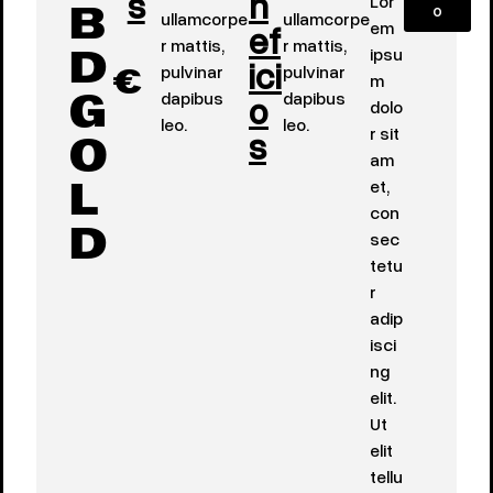
s
n
Lor
o
ullamcorpe
ullamcorpe
B
ef
em
r mattis,
r mattis,
ipsu
ici
D
pulvinar
pulvinar
m
€
dapibus
o
dapibus
dolo
G
leo.
leo.
s
r sit
O
am
et,
L
con
sec
D
tetu
r
adip
isci
ng
elit.
Ut
elit
tellu