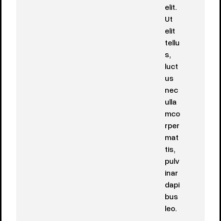
elit.
Ut
elit
tellu
s,
luct
us
nec
ulla
mco
rper
mat
tis,
pulv
inar
dapi
bus
leo.