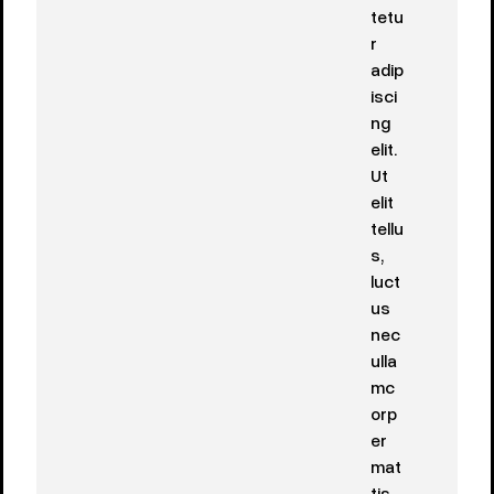
tetu
r
adip
isci
ng
elit.
Ut
elit
tellu
s,
luct
us
nec
ulla
mc
orp
er
mat
tis,