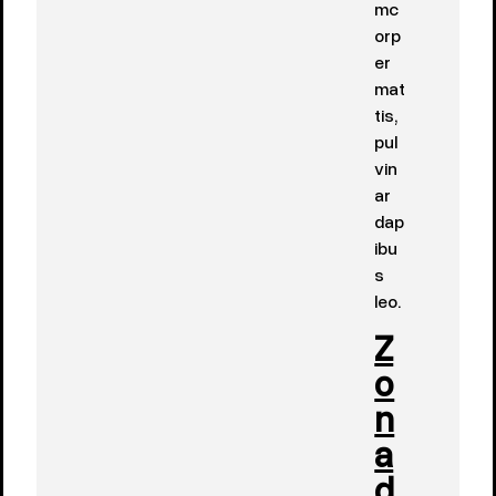
mc
orp
er
mat
tis,
pul
vin
ar
dap
ibu
s
leo.
Z
o
n
a
d