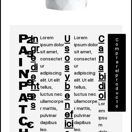
In
U
C
Lorem
Lorem
P
C
2
o
gr
ipsum dolor
s
ipsum dolor
a
m
A
sit amet,
sit amet,
p
e
o
n
5
r
consectet
consectet
I
a
di
s
a
ur
ur
r
,
el
e
adipiscing
y
adipiscing
bi
N
p
r
elit. Ut elit
elit. Ut elit
nt
b
di
9
o
P
tellus,
tellus,
d
e
e
ol
u
luctus nec
luctus nec
A
5
c
s
ullamcorpe
n
ullamcorpe
t
Lor
o
r mattis,
r mattis,
T
ef
em
pulvinar
pulvinar
ipsu
ici
C
dapibus
dapibus
m
€
leo.
leo.
dolo