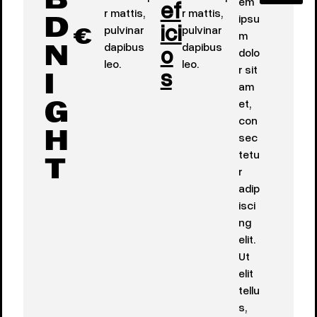
B
ef
em
r mattis,
r mattis,
ipsu
ici
D
pulvinar
pulvinar
m
€
dapibus
o
dapibus
dolo
N
leo.
leo.
s
r sit
I
am
et,
G
con
sec
H
tetu
T
r
adip
isci
ng
elit.
Ut
elit
tellu
s,