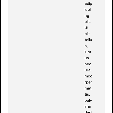
adip
isci
ng
elit.
Ut
elit
tellu
s,
luct
us
nec
ulla
mco
rper
mat
tis,
pulv
inar
dapi