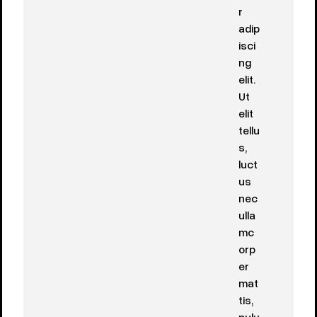
r
adip
isci
ng
elit.
Ut
elit
tellu
s,
luct
us
nec
ulla
mc
orp
er
mat
tis,
pulv